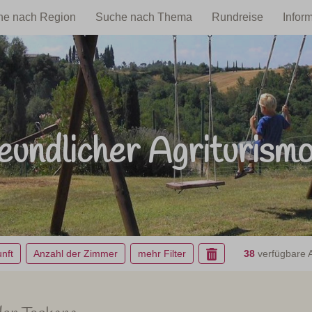
he nach Region
Suche nach Thema
Rundreise
Infor
eundlicher Agriturism
nft
Anzahl der Zimmer
mehr Filter
38
verfügbare A