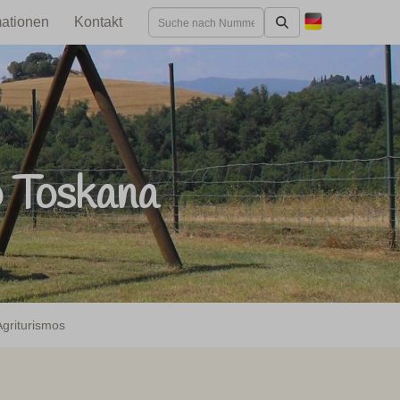
mationen
Kontakt
o Toskana
griturismos