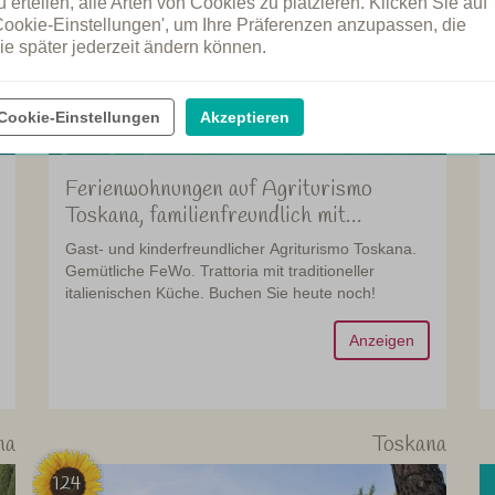
u erteilen, alle Arten von Cookies zu platzieren. Klicken Sie auf
Cookie-Einstellungen', um Ihre Präferenzen anzupassen, die
ie später jederzeit ändern können.
Cookie-Einstellungen
Akzeptieren
Ferienwohnungen auf Agriturismo
Toskana, familienfreundlich mit
Restaurant
Gast- und kinderfreundlicher Agriturismo Toskana.
Gemütliche FeWo. Trattoria mit traditioneller
italienischen Küche. Buchen Sie heute noch!
Anzeigen
na
Toskana
124