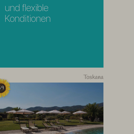
und flexible
Konditionen
Toskana
59