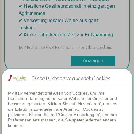
✔︎ Herzliche Gastfreundschaft in einzigartigen
Agriturismos
✔︎ Verkostung lokaler Weine aus ganz
Toskana
✔︎ Kurze Fahrstrecken, Zeit zur Entspannung
15 Nächte, ab 983 Euro p.P. - nur Übernachtung
Anzeigen
Diese Website verwendet Cookies
15-tägige Autoreise –
My Italy verwendet drei Arten von Cookies, um Ihre
Besuchererfahrung auf unserer Website persönlicher und
Entdecken Sie das echte Sizilien!
besser zu gestalten. Klicken Sie auf 'Akzeptieren', um uns
die Erlaubnis zu erteilen, alle Arten von Cookies zu
platzieren. Klicken Sie auf 'Cookie-Einstellungen', um Ihre
Präferenzen anzupassen, die Sie später jederzeit ändern
können.