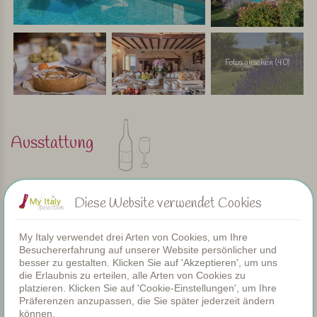
Fotos ansehen (40)
Ausstattung
Wohnungen
Diese Website verwendet Cookies
Schwimmbad
Restaurant
Zimmer
My Italy verwendet drei Arten von Cookies, um Ihre
Kinderbecken
Besuchererfahrung auf unserer Website persönlicher und
besser zu gestalten. Klicken Sie auf 'Akzeptieren', um uns
Gemeinsame Dinners
die Erlaubnis zu erteilen, alle Arten von Cookies zu
WIFI
platzieren. Klicken Sie auf 'Cookie-Einstellungen', um Ihre
Beheizter Pool
Präferenzen anzupassen, die Sie später jederzeit ändern
Frühstück
können.