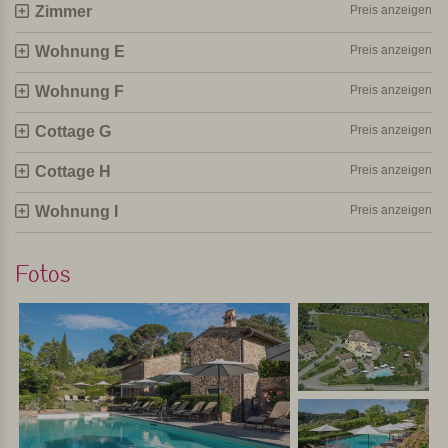
Zimmer
Preis anzeigen
Aussicht auf San Gimignano. Sie werden hier von
den Besitzern sehr wärmstens empfangen und sind zu
Wohnung E
Preis anzeigen
einer Weinprobe herzlich willkommen. Die Unterkunft ist
Wohnung F
Preis anzeigen
schön ruhig und zentral in der Toskana gelegen.
Cottage G
Preis anzeigen
Persönlich ausgewählt und besucht von Margot De Kruif – My Italy
Cottage H
Preis anzeigen
Wohnung I
Preis anzeigen
Fotos