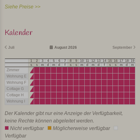
Siehe Preise >>
Kalender
Juli
August 2026
September
1
2
3
4
5
6
7
8
9
10
11
12
13
14
15
16
17
18
19
20
s
s
m
d
m
d
f
s
s
m
d
m
d
f
s
s
m
d
m
d
Zimmer
Wohnung E
Wohnung F
Cottage G
Cottage H
Wohnung I
Der Kalender gibt nur eine Anzeige der Verfügbarkeit,
keine Rechte können abgeleitet werden.
Nicht verfügbar
Möglicherweise verfügbar
Verfügbar