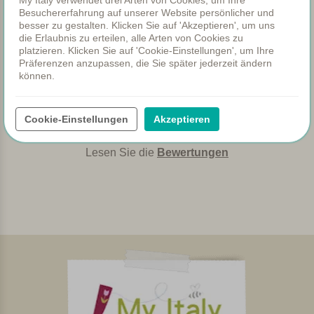
Besuchererfahrung auf unserer Website persönlicher und
besser zu gestalten. Klicken Sie auf 'Akzeptieren', um uns
Neu bei My Italy?
die Erlaubnis zu erteilen, alle Arten von Cookies zu
platzieren. Klicken Sie auf 'Cookie-Einstellungen', um Ihre
Entdecken Sie, was Kunden
Präferenzen anzupassen, die Sie später jederzeit ändern
können.
über Margot und unseren
Service sagen.
Cookie-Einstellungen
Akzeptieren
Lesen Sie die
Bewertungen