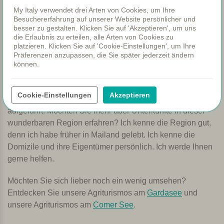
Lago Maggiore ausgewählt. Hier können Sie am Pool
My Italy verwendet drei Arten von Cookies, um Ihre
Besuchererfahrung auf unserer Website persönlicher und
entspannen. Genießen Sie eine köstliche Mahlzeit im
besser zu gestalten. Klicken Sie auf 'Akzeptieren', um uns
Restaurant, welches Gerichte mit lokalen oder oft
die Erlaubnis zu erteilen, alle Arten von Cookies zu
hausgemachten Zutaten serviert.
platzieren. Klicken Sie auf 'Cookie-Einstellungen', um Ihre
Präferenzen anzupassen, die Sie später jederzeit ändern
können.
Buchen Sie einen Urlaub auf einem
Bauernhof in der Nähe des Lago Maggiore
Cookie-Einstellungen
Akzeptieren
Alle Agriturismo in der Nähe des Lago Maggiore sind oben
aufgeführt. Möchten Sie mehr über Unterkünfte in dieser
wunderbaren Region erfahren? Ich kenne die Region gut,
denn ich habe früher in Mailand gelebt. Ich kenne die
Domizile und ihre Eigentümer persönlich. Ich werde Ihnen
gerne helfen.
Möchten Sie sich lieber noch ein wenig umsehen?
Entdecken Sie unsere Agriturismos am
Gardasee
und
unsere Agriturismos am
Comer See
.