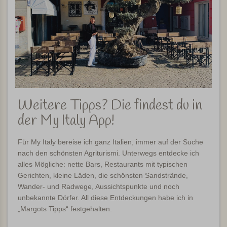
Weitere Tipps? Die findest du in
der My Italy App!
Für My Italy bereise ich ganz Italien, immer auf der Suche
nach den schönsten Agriturismi. Unterwegs entdecke ich
alles Mögliche: nette Bars, Restaurants mit typischen
Gerichten, kleine Läden, die schönsten Sandstrände,
Wander- und Radwege, Aussichtspunkte und noch
unbekannte Dörfer. All diese Entdeckungen habe ich in
„Margots Tipps“ festgehalten.