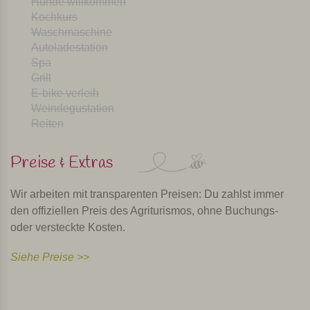
Hunde willkommen
Kochkurs
Persönlich ausgewählt und besucht von Margot De Kruif – My Italy
Waschmaschine
Autoladestation
Spa
Grill
E-bike verleih
Weindegustation
Reiten
Preise & Extras
Wir arbeiten mit transparenten Preisen: Du zahlst immer
den offiziellen Preis des Agriturismos, ohne Buchungs-
oder versteckte Kosten.
Siehe Preise >>