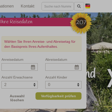
mationen
Kontakt
Ihre Reisedaten
207
Wählen Sie Ihren Anreise- und Abreisetag für
den Basispreis Ihres Aufenthaltes.
Anreisedatum
Abreisedatum
 am Meer und Strand
Anzahl Erwachsene
Anzahl Kinder
Auswahl
Verfügbarkeit prüfen
löschen