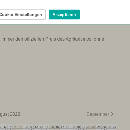
erleih
Weindegustation
Cookie-Einstellungen
Akzeptieren
 immer den offiziellen Preis des Agriturismos, ohne
gust 2026
September
5
6
7
8
9
10
11
12
13
14
15
16
17
18
19
20
21
22
23
24
25
26
27
28
29