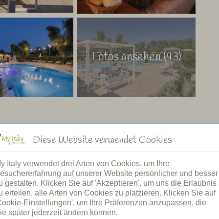
randurlaub in Apulien verbringen möchten, ist dies der
angen, können Sie nach Pescara (225 km) oder Bari (190
el fliegen, dies bedeutet jedoch, dass die Fahrt länger
s aber mehr als wett!
Fotos ansehen (43)
Diese Website verwendet Cookies
mmbad
Restaurant
y Italy verwendet drei Arten von Cookies, um Ihre
becken
Gemeinsame Dinners
esuchererfahrung auf unserer Website persönlicher und besser
er Pool
Frühstück
u gestalten. Klicken Sie auf 'Akzeptieren', um uns die Erlaubnis
atz
Brötchenservice
u erteilen, alle Arten von Cookies zu platzieren. Klicken Sie auf
Cookie-Einstellungen', um Ihre Präferenzen anzupassen, die
willkommen
Kochkurs
ie später jederzeit ändern können.
estation
Spa