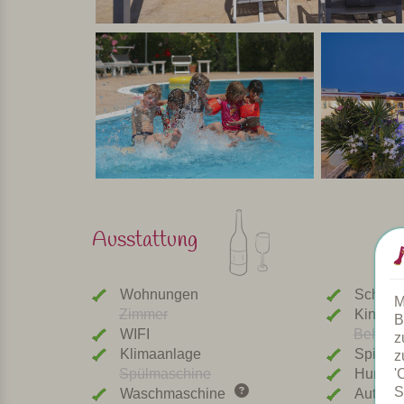
Wenn Sie mit Ihren Kindern einen entspannten St
perfekte Agriturismo für Sie! Um dorthin zu gel
km) fliegen. Sie können auch nach Rom oder Neap
ist. Meiner Meinung nach macht das Reiseziel da
Persönlich ausgewählt und besucht von Margot De Kruif – My Italy
Ausstattung
Wohnungen
Schwi
M
Zimmer
Kinder
B
WIFI
Beheizt
z
Klimaanlage
Spielpl
z
'
Spülmaschine
Hunde 
S
Waschmaschine
Autolad