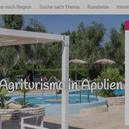
he nach Region
Suche nach Thema
Rundreise
Infor
 Agriturismo in Apulien