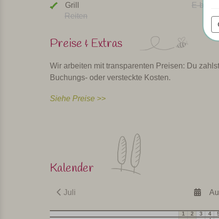
Grill
E-bike v
Reiten
Preise & Extras
Wir arbeiten mit transparenten Preisen: Du zahlst
Buchungs- oder versteckte Kosten.
Siehe Preise >>
Kalender
Juli
Au
1
2
3
4