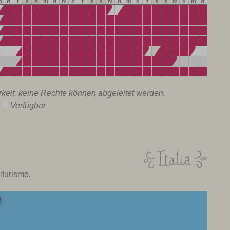
m
d
f
s
s
m
d
m
d
f
s
s
m
d
m
d
f
s
s
m
d
m
d
f
s
rkeit, keine Rechte können abgeleitet werden.
r
Verfügbar
iturismo.