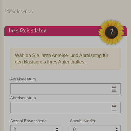
Schöner See- und Bergblick
Mehr lesen >>
Diese Unterkunft ist ein Gasthaus und kein Agriturismo.
Das liegt daran, dass keine landwirtschaftlichen Aktivitäten
Ihre Reisedaten
7
stattfinden.
Das Gasthaus liegt etwas höher am Berg, 2
Kilometer von der Stadt Argegno entfernt.
Vom Garten aus
haben Sie einen schönen Ausblick über den See und die
Wählen Sie Ihren Anreise- und Abreisetag für
umliegenden Berge.
Es gibt keinen Pool, aber im Garten
den Basispreis Ihres Aufenthaltes.
gibt es Stühle und Sonnenliegen zum Entspannen.
Es gibt einen Weg zum See; er
ist leicht hinab zu laufen ist,
Anreisedatum
aber zurück ist es ein ziemlicher Aufstieg.
Die gemütliche
Stadt Menaggio liegt ca. 20 Autominuten entfernt, die
schöne Stadt Como etwas mehr als eine halbe Stunde.
Abreisedatum
Das Seetourboot besucht auch die Stadt Argegno.
Mit dem
Boot erreichen Sie bequem Belaggio, die berühmteste
Stadt am Comer See.
Und möchten Sie shoppen gehen?
Anzahl Erwachsene
Anzahl Kinder
Mailand ist innerhalb einer Stunde zu erreichen.