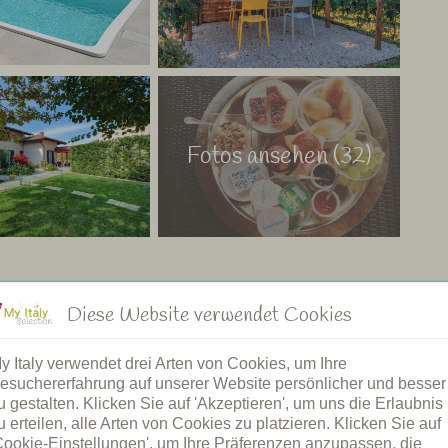
Fotos ansehen (32)
Diese Website verwendet Cookies
y Italy verwendet drei Arten von Cookies, um Ihre
mmbad
Restaurant
esuchererfahrung auf unserer Website persönlicher und besser
becken
Gemeinsame Dinners
u gestalten. Klicken Sie auf 'Akzeptieren', um uns die Erlaubnis
er Pool
Frühstück
u erteilen, alle Arten von Cookies zu platzieren. Klicken Sie auf
atz
Brötchenservice
Cookie-Einstellungen', um Ihre Präferenzen anzupassen, die