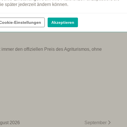
willkommen
Kochkurs
ie später jederzeit ändern können.
estation
Spa
verleih
Weindegustation
Cookie-Einstellungen
Akzeptieren
 immer den offiziellen Preis des Agriturismos, ohne
gust 2026
September