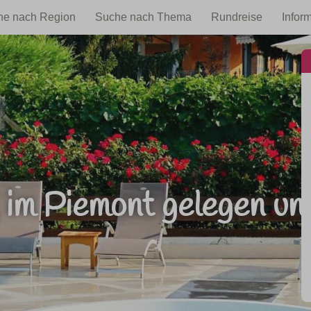
he nach Region
Suche nach Thema
Rundreise
Infor
im Piemont gelegen un