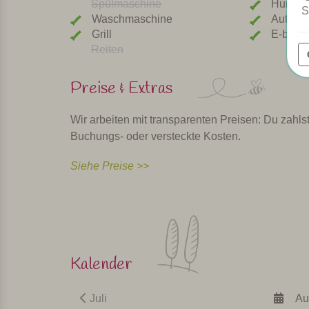
Spülmaschine
Hunde 
S
Waschmaschine
Autolad
Grill
E-bike 
Reiten
Preise & Extras
Wir arbeiten mit transparenten Preisen: Du zahlst
Buchungs- oder versteckte Kosten.
Siehe Preise >>
Kalender
Juli
Au