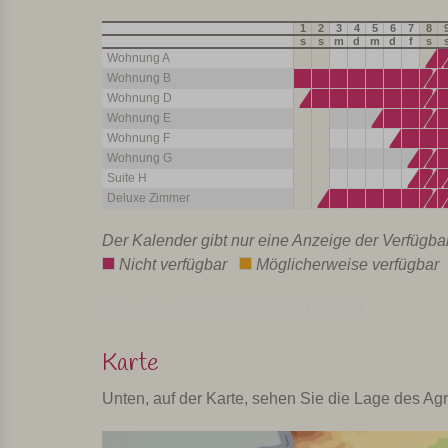
1
2
3
4
5
6
7
8
s
s
m
d
m
d
f
s
Wohnung A
Wohnung B
Wohnung D
Wohnung E
Wohnung F
Wohnung G
Suite H
Deluxe Zimmer
Der Kalender gibt nur eine Anzeige der Verfügba
Nicht verfügbar
Möglicherweise verfügba
Kalender zuletzt aktualisiert: Echtzeit
Karte
Unten, auf der Karte, sehen Sie die Lage des Agr