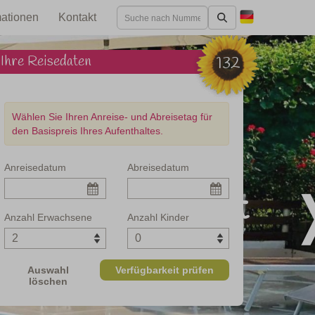
mationen
Kontakt
Ihre Reisedaten
132
Wählen Sie Ihren Anreise- und Abreisetag für
den Basispreis Ihres Aufenthaltes.
Anreisedatum
Abreisedatum
d modern gestaltet
Anzahl Erwachsene
Anzahl Kinder
Auswahl
Verfügbarkeit prüfen
löschen