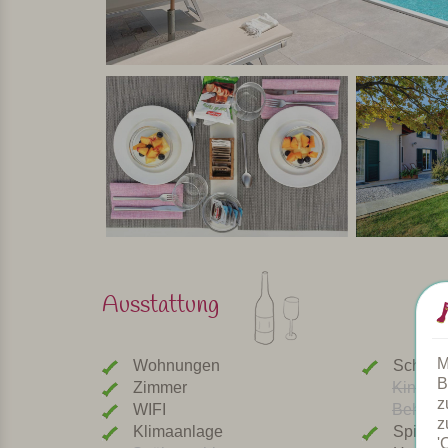
Ausstattung
M
Wohnungen
Schwi
B
Zimmer
Kinder
z
WIFI
Beheizt
z
Klimaanlage
Spielpl
'