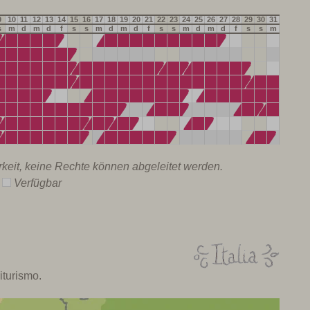
9
10
11
12
13
14
15
16
17
18
19
20
21
22
23
24
25
26
27
28
29
30
31
s
m
d
m
d
f
s
s
m
d
m
d
f
s
s
m
d
m
d
f
s
s
m
rkeit, keine Rechte können abgeleitet werden.
r
Verfügbar
iturismo.