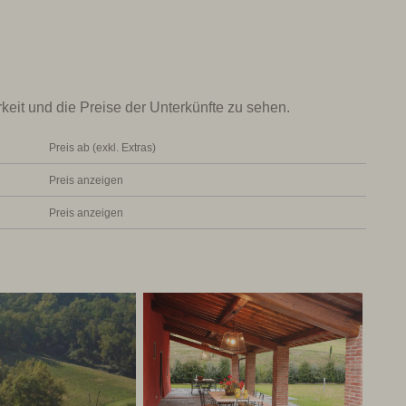
 einem Nebenhaus.
e Terrakottafarbe. Im Erdgeschoss gibt es eine
mmer mit einem großen Tisch. Draußen gibt es eine
keit und die Preise der Unterkünfte zu sehen.
 Blick auf den Garten speisen kann. Es gibt vier
. Die Zimmer befinden sich in der ersten und zweiten
Preis ab (exkl. Extras)
 das ehemalige Zitronenhaus, das liebevoll renoviert
Preis anzeigen
rrasse mit Esstisch umgebaut wurde.
Preis anzeigen
r schönen Rasenfläche umgeben und verfügt über eine
es vermietet (Hauptgebäude zusammen mit der
/16 Personen.
it fantastischem Blick
lla und der Wohnung auf der höchsten Ebene eines
ge bietet einen großen Garten und einen kleinen privaten
nen SPA-Bereich mit Dampfbad und Jacuzzi Whirlpool. Ein