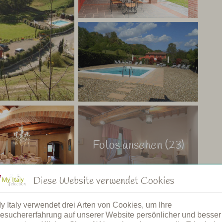
 wollen.
liegt nur 30 Minuten mit dem Auto entfernt und in der Nähe
bhaber. Sie können der Professionalität und der
rauen. Hier können Sie richtig entspannen und die
My Italy
Fotos ansehen (23)
Diese Website verwendet Cookies
y Italy verwendet drei Arten von Cookies, um Ihre
esuchererfahrung auf unserer Website persönlicher und besser