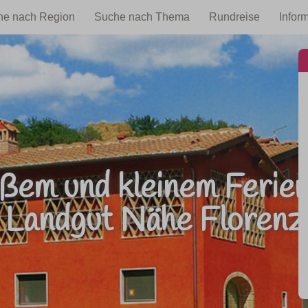
he nach Region
Suche nach Thema
Rundreise
Infor
oßem und kleinem Ferien
Landgut Nähe Florenz