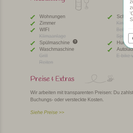
z
z
'
Wohnungen
Schwi
S
Zimmer
Kinder
WIFI
Beheizt
Klimaanlage
Spielpl
Spülmaschine
Hunde 
Waschmaschine
Autolad
Grill
E-bike v
Reiten
Preise & Extras
Wir arbeiten mit transparenten Preisen: Du zahlst
Buchungs- oder versteckte Kosten.
Siehe Preise >>