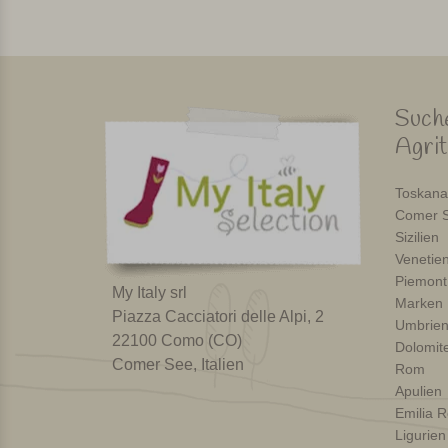
Suche
Agri
Toskana
Comer S
Sizilien
Venetie
Piemont
My Italy srl
Marken
Piazza Cacciatori delle Alpi, 2
Umbrie
22100 Como (CO)
Dolomit
Comer See, Italien
Rom
Apulien
Emilia 
Ligurien