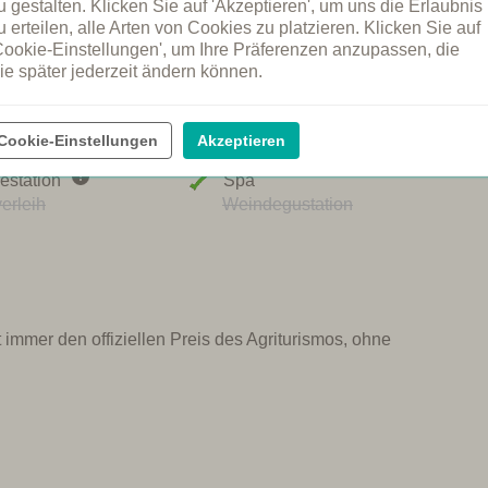
u gestalten. Klicken Sie auf 'Akzeptieren', um uns die Erlaubnis
u erteilen, alle Arten von Cookies zu platzieren. Klicken Sie auf
Cookie-Einstellungen', um Ihre Präferenzen anzupassen, die
mmbad
Restaurant
ie später jederzeit ändern können.
becken
Gemeinsame Dinners
er Pool
Frühstück
atz
Brötchenservice
Cookie-Einstellungen
Akzeptieren
willkommen
Kochkurs
estation
Spa
erleih
Weindegustation
 immer den offiziellen Preis des Agriturismos, ohne