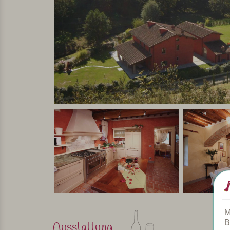
idealer Ort für Paare, die Ruhe und Privatsphäre
Zusammenfassend
Ein toller, ruhig gelegener Agriturismo. Florenz 
gibt es auch mehrere Outlets für die Shoppinglie
Gastfreundschaft des freundlichen Besitzers vert
Toskana in vollen Zügen genießen!
Persönlich ausgewählt und besucht von Margot De Kruif – 
M
B
Ausstattung