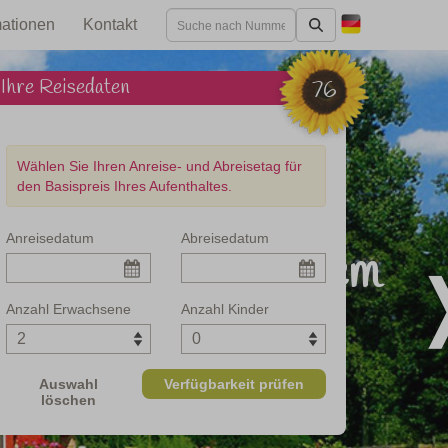
mationen
Kontakt
Ihre Reisedaten
76
Wählen Sie Ihren Anreise- und Abreisetag für
den Basispreis Ihres Aufenthaltes.
Anreisedatum
Abreisedatum
haus auf herrlichem
Anzahl Erwachsene
Anzahl Kinder
Auswahl
Verfügbarkeit prüfen
löschen