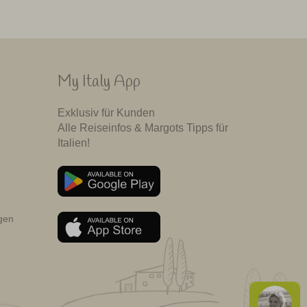
My Italy App
Exklusiv für Kunden
Alle Reiseinfos & Margots Tipps für
Italien!
gen