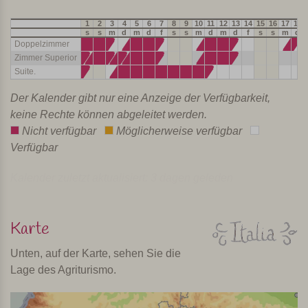
1
2
3
4
5
6
7
8
9
10
11
12
13
14
15
16
17
18
s
s
m
d
m
d
f
s
s
m
d
m
d
f
s
s
m
d
Doppelzimmer
Zimmer Superior
Suite.
Der Kalender gibt nur eine Anzeige der Verfügbarkeit,
keine Rechte können abgeleitet werden.
Nicht verfügbar
Möglicherweise verfügbar
Verfügbar
Kalender zuletzt aktualisiert: 3 dagen geleden
Karte
Unten, auf der Karte, sehen Sie die
Lage des Agriturismo.