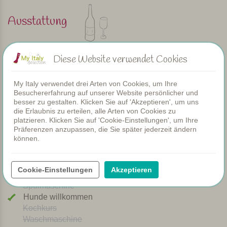
Persönlich ausgewählt und besucht von Margot De Kruif – My Italy
Ausstattung
Wohnungen
Diese Website verwendet Cookies
Schwimmbad
Restaurant
My Italy verwendet drei Arten von Cookies, um Ihre
Zimmer
Besuchererfahrung auf unserer Website persönlicher und
Kinderbecken
besser zu gestalten. Klicken Sie auf 'Akzeptieren', um uns
Gemeinsame Dinners
die Erlaubnis zu erteilen, alle Arten von Cookies zu
WIFI
platzieren. Klicken Sie auf 'Cookie-Einstellungen', um Ihre
Präferenzen anzupassen, die Sie später jederzeit ändern
Beheizter Pool
können.
Frühstück
Klimaanlage
Spielplatz
Cookie-Einstellungen
Akzeptieren
Brötchenservice
Spülmaschine
Hunde willkommen
Kochkurs
Waschmaschine